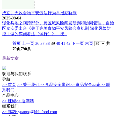
成立并无效食物平安违法行为举报励轨制
2025-08-04
强化兵地之间跨部分、跨区域风险阐发研判和协同管理，自治
区食安委出台《关于完美食物平安风险会商机制 深化风险防
控工做的实施看法（试行）》，按...
首页
上一页
36
37
38
39
40
41
42
下一页
末页
共
79
页
790
条
最新文章
欢迎与我们联系
导航
>> 首页
>> 关于我们
>> 食品安全常识
>> 食品安全动态
>> 联
系我们
产品中心
>> 辣椒
>> 香辛料
联系我们
>> 邮箱: yuanpq@hbhtfood.com