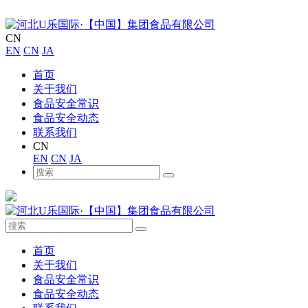
CN
EN
CN
JA
首页
关于我们
食品安全常识
食品安全动态
联系我们
CN
EN
CN
JA
首页
关于我们
食品安全常识
食品安全动态